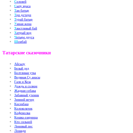
С
оловей
С
ылу краса
Т
ан батыр
Т
ри дочери
Т
урай батыр
У
мная жена
Х
вастливый бай
Х
итрый вор
Ч
етыре друга
Ш
омбай
Татарские сказочники
А
йсылу
Б
елый дед
Б
олтливая утка
В
одяная Су анасы
Г
али и Коза
Д
ождь и солнце
Ж
адная собака
З
абавный ученик
З
имний вечер
К
исекбаш
К
олокольчик
К
офемолка
К
ошка озарница
К
то сильней
Л
енивый пес
Л
ошади