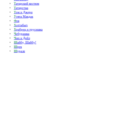
Т
атарский костюм
Т
атарочка
Т
ом и Джери
У
тята Макдак
Ф
ея
Х
оттабыч
Х
рабрец и трусишка
Ч
ебурашка
Ч
ип и Дейл
Ш
айбу, Шайбу!
Ш
рек
Ш
урале