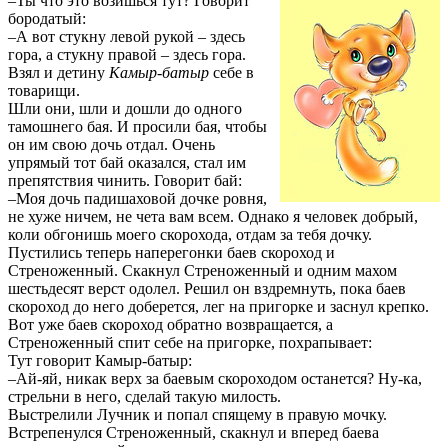
–Ты что это возишься тут? Говорит
бородатый:
–А вот стукну левой рукой – здесь
гора, а стукну правой – здесь гора.
Взял и детину
Камыр-батыр
себе в
товарищи.
Шли они, шли и дошли до одного
тамошнего бая. И просили бая, чтобы
он им свою дочь отдал. Очень
упрямый тот бай оказался, стал им
препятствия чинить. Говорит бай:
–Моя дочь падишаховой дочке ровня,
не хуже ничем, не чета вам всем. Однако я человек добрый,
коли обгонишь моего скорохода, отдам за тебя дочку.
Пустились теперь наперегонки баев скороход и
Стреноженный. Скакнул Стреноженный и одним махом
шестьдесят верст одолел. Решил он вздремнуть, пока баев
скороход до него доберется, лег на пригорке и заснул крепко.
Вот уже баев скороход обратно возвращается, а
Стреноженный спит себе на пригорке, похрапывает:
Тут говорит Камыр-батыр:
–Ай-яй, никак верх за баевым скороходом останется? Ну-ка,
стрельни в него, сделай такую милость.
Выстрелили Лучник и попал спящему в правую мочку.
Встрепенулся Стреноженный, скакнул и вперед баева