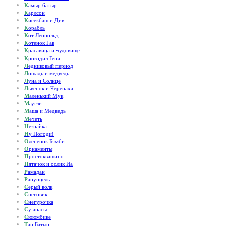
К
амыр батыр
К
арлсон
К
исекбаш и Див
К
орабль
К
от Леопольд
К
отенок Гав
К
расавица и чудовище
К
рокодил Гена
Л
едниковый период
Л
ошадь и медведь
Л
уна и Солнце
Л
ьвенок и Черепаха
М
аленький Мук
М
аугли
М
аша и Медведь
М
ечеть
Н
езнайка
Н
у Погоди!
О
лененок Бэмби
О
рнаменты
П
ростоквашино
П
ятачок и ослик Иа
Р
амадан
Р
апунцель
С
ерый волк
С
неговик
С
негурочка
С
у анасы
С
ююмбике
Т
ан Батыр