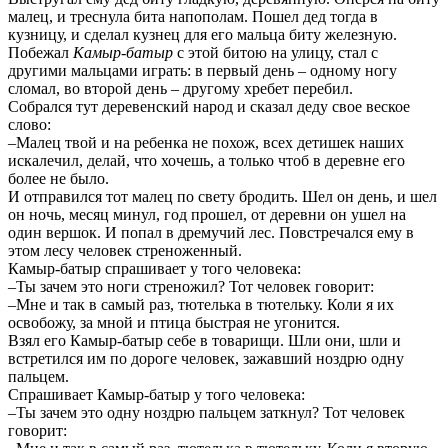
малец, и треснула бита напополам. Пошел дед тогда в
кузницу, и сделал кузнец для его мальца биту железную.
Побежал
Камыр-батыр
с этой битою на улицу, стал с
другими мальцами играть: в первый день – одному ногу
сломал, во второй день – другому хребет перебил.
Собрался тут деревенский народ и сказал деду свое веское
слово:
–Малец твой и на ребенка не похож, всех детишек наших
искалечил, делай, что хочешь, а только чтоб в деревне его
более не было.
И отправился тот малец по свету бродить. Шел он день, и шел
он ночь, месяц минул, год прошел, от деревни он ушел на
один вершок. И попал в дремучий лес. Повстречался ему в
этом лесу человек стреноженный.
Камыр-батыр спрашивает у того человека:
–Ты зачем это ноги стреножил? Тот человек говорит:
–Мне и так в самый раз, тютелька в тютельку. Коли я их
освобожу, за мной и птица быстрая не угонится.
Взял его Камыр-батыр себе в товарищи. Шли они, шли и
встретился им по дороге человек, зажавший ноздрю одну
пальцем.
Спрашивает Камыр-батыр у того человека:
–Ты зачем это одну ноздрю пальцем заткнул? Тот человек
говорит: