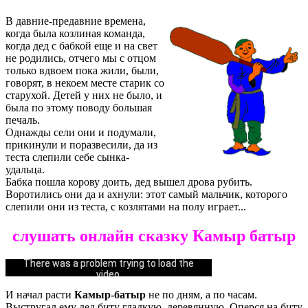
В давние-предавние времена,
когда была козлиная команда,
когда дед с бабкой еще и на свет
не родились, отчего мы с отцом
только вдвоем пока жили, были,
говорят, в некоем месте старик со
старухой. Детей у них не было, и
была по этому поводу большая
печаль.
Однажды сели они и подумали,
прикинули и поразвесили, да из
теста слепили себе сынка-
удальца.
Бабка пошла корову доить, дед вышел дрова рубить.
Воротились они да и ахнули: этот самый мальчик, которого
слепили они из теста, с козлятами на полу играет...
слушать онлайн сказку Камыр батыр
Could not play video.
There was a problem trying to load the
video.
И начал расти
Камыр-батыр
не по дням, а по часам.
Error code: html5_video:4
Выстругал ему дед биту гладкую, деревянную. Оперся на биту