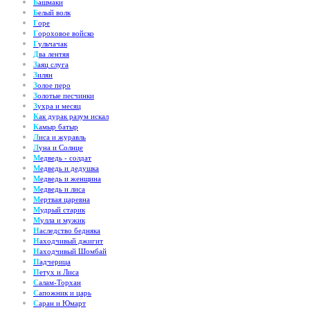
Б
ашмаки
Б
елый волк
Г
оре
Г
ороховое войско
Г
ульчачак
Д
ва лентяя
З
аяц слуга
З
илян
З
олое перо
З
олотые песчинки
З
ухра и месяц
К
ак дурак разум искал
К
амыр батыр
Л
иса и журавль
Л
уна и Солнце
М
едведь - солдат
М
едведь и дедушка
М
едведь и женщина
М
едведь и лиса
М
ертвая царевна
М
удрый старик
М
улла и мужик
Н
аследство бедняка
Н
аходчивый джигит
Н
аходчивый Шомбай
П
адчерица
П
етух и Лиса
С
алам-Торхан
С
апожник и царь
С
аран и Юмарт