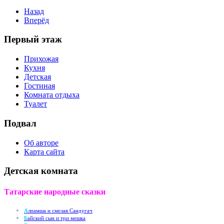
Назад
Вперёд
Первый этаж
Прихожая
Кухня
Детская
Гостиная
Комната отдыха
Туалет
Подвал
Об авторе
Карта сайта
Детская комната
Татарские народные сказки
А
лпамша и смелая Сандугач
Б
айский сын и три мешка