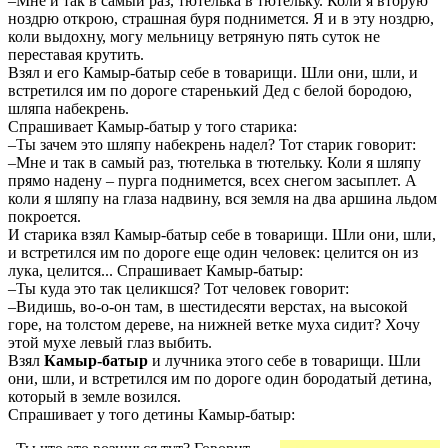
–Мне и так в самый раз, тютелька в тютельку. Коли я вторую
ноздрю открою, страшная буря поднимется. Я и в эту ноздрю,
коли выдохну, могу мельницу ветряную пять суток не
переставая крутить.
Взял и его Камыр-батыр себе в товарищи. Шли они, шли, и
встретился им по дороге старенький Дед с белой бородою,
шляпа набекрень.
Спрашивает Камыр-батыр у того старика:
–Ты зачем это шляпу набекрень надел? Тот старик говорит:
–Мне и так в самый раз, тютелька в тютельку. Коли я шляпу
прямо надену – пурга поднимется, всех снегом засыплет. А
коли я шляпу на глаза надвину, вся земля на два аршина льдом
покроется.
И старика взял Камыр-батыр себе в товарищи. Шли они, шли,
и встретился им по дороге еще один человек: целится он из
лука, целится... Спрашивает Камыр-батыр:
–Ты куда это так целикшся? Тот человек говорит:
–Видишь, во-о-он там, в шестидесяти верстах, на высокой
горе, на толстом дереве, на нижней ветке муха сидит? Хочу
этой мухе левый глаз выбить.
Взял
Камыр-батыр
и лучника этого себе в товарищи. Шли
они, шли, и встретился им по дороге один бородатый детина,
который в земле возился.
Спрашивает у того детины Камыр-батыр: