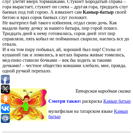
слуг улетят вверх тормашками. Стукнет Бородатый справа –
гора вырастает, стукнет он слева – другая гора, тридцать слуг
баевых под той горою. А взмахнет сам
Камыр-батыр
своей
битою и враз сорок баевых слуг положит.
Не вытерпел бай такого избиения, отдал свою дочь. Как
выдали баеву дочку за нашего батыра, пир горой пошел.
Тридцать дней к нему готовились, сорок дней этот пир
справляли, пять кобыл не пойманных сварили, наелись все до
отвала.
И я на том пиру побывал, ай, хороший был пир! Столы от
кушаний так и ломились, в котлах бараны живые томились,
мед-пиво ставили бочками – век бы ходить за такими
дочками! – честное общество ковшами хлебало, мне, правда,
одной ручкой перепало.
Татарская народная сказка
Смотри также:
раскраска
Камыр батыр
мультфильм на татарском языке
Камыр
батыр