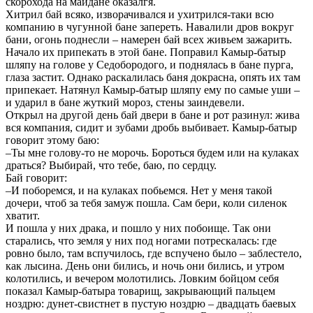
скорохода на майдане оказалгя.
Хитрил бай всяко, изворачивался и ухитрился-таки всю
компанию в чугунной бане запереть. Навалили дров вокруг
бани, огонь поднесли – намерен бай всех живьем зажарить.
Начало их припекать в этой бане. Поправил Камыр-батыр
шляпу на голове у Седобородого, и поднялась в бане пурга,
глаза застит. Однако раскалилась баня докрасна, опять их там
припекает. Натянул Камыр-батыр шляпу ему по самые уши –
и ударил в бане жуткий мороз, стены заиндевели.
Открыл на другой день бай двери в бане и рот разинул: жива
вся компания, сидит и зубами дробь выбивает. Камыр-батыр
говорит этому баю:
–Ты мне голову-то не морочь. Бороться будем или на кулаках
драться? Выбирай, что тебе, баю, по сердцу.
Бай говорит:
–И поборемся, и на кулаках побьемся. Нет у меня такой
дочери, чтоб за тебя замуж пошла. Сам бери, коли силенок
хватит.
И пошла у них драка, и пошло у них побоище. Так они
старались, что земля у них под ногами потрескалась: где
ровно было, там вспучилось, где вспучено было – заблестело,
как лысина. День они бились, и ночь они бились, и утром
колотились, и вечером молотились. Ловким бойцом себя
показал Камыр-батыра товарищ, закрывающий пальцем
ноздрю: дунет-свистнет в пустую ноздрю – двадцать баевых