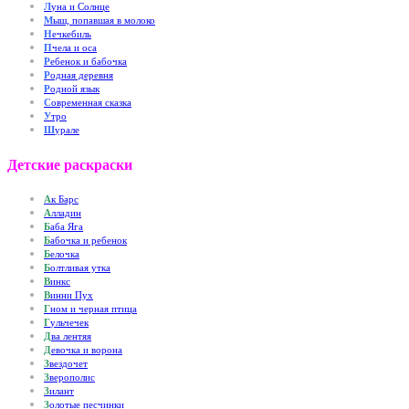
Л
уна и Солнце
М
ыш, попавшая в молоко
Н
ечкебиль
П
чела и оса
Р
ебенок и бабочка
Р
одная деревня
Р
одной язык
С
овременная сказка
У
тро
Ш
урале
Детские раскраски
А
к Барс
А
лладин
Б
аба Яга
Б
абочка и ребенок
Б
елочка
Б
олтливая утка
В
инкс
В
инни Пух
Г
ном и черная птица
Г
ульчечек
Д
ва лентяя
Д
евочка и ворона
З
вездочет
З
верополис
З
илант
З
олотые песчинки