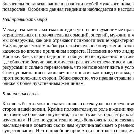
Значительное запаздывание в развитии особей мужского пола, 
повзрослев. Особенно данная тенденция наблюдается в настоящ
Нейтральность мира
Между тем законы математики диктуют свои неумолимые правил
отрицательных и положительных эмоций, энергий, мужчин и 
мы обнаружим, как они отражают психологические характерис
На Западе мы можем наблюдать значительное опережение в эко
казалось во вполне приличном возрасте. Несомненно что лид
Востоке. Здесь царит бедность и общество вынужденно постоян
где общество будучи экономически развитым отвечает всем ка
ресурсами и сильно перенаселена, что не позволяет жить в ус
Стоят упоминания и такие вечные понятия как правда и ложь,
противоположных сторон. Общеизвестно, что правда страшна и
ближе к более чувственным женщинам.
К вопросам секса.
Казалось бы что можно сказать нового о сексуальных влечени
сторон нашей жизни. Крайне положительную роль в жизни жен
постоянные болевые ощущения, что опять же заставляет работат
изученным. И это не удивительно ведь боль очень тесно связа
наслаждения в объятиях своих дам мужчина забывает о реально
существования. Нечто подобное происходит не только с людьм