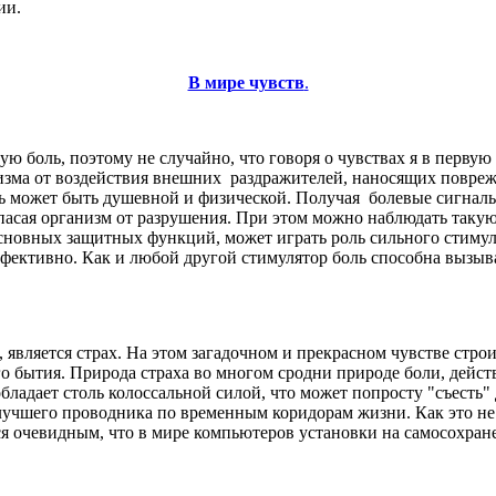
ии.
В мире чувств
.
ую боль, поэтому не случайно, что говоря о чувствах я в перву
изма от воздействия внешних раздражителей, наносящих повреж
ль может быть душевной и физической. Получая болевые сигналы
сая организм от разрушения. При этом можно наблюдать такую 
основных защитных функций, может играть роль сильного стимул
ффективно. Как и любой другой стимулятор боль способна вызыв
 является страх. На этом загадочном и прекрасном чувстве стр
ого бытия. Природа страха во многом сродни природе боли, дей
обладает столь колоссальной силой, что может попросту "съесть"
лучшего проводника по временным коридорам жизни. Как это не
я очевидным, что в мире компьютеров установки на самосохране