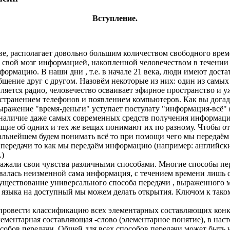
Вступление.
ве, располагает довольно большим количеством свободного врем
 свой мозг информацией, накопленной человечеством в течении 
формацию. В наши дни , т.е. в начале 21 века, люди имеют дост
ение друг с другом. Назовём некоторые из них: один из самых
является радио, человечество осваивает эфирное пространство и 
транением телефонов и появлением компьютеров. Как вы догада
ыражение "время-деньги" уступает постулату "информация-всё" 
ь наличие даже самых современных средств получения информаци
ящие об одних и тех же вещах понимают их по разному. Чтобы 
 дальнейшем будем понимать всё то при помощи чего мы передаё
и передачи то как мы передаём информацию (например: английский
.)
жали свои чувства различными способами. Многие способы пере
валась неизменной сама информация, с течением времени лишь с
уществование универсального способа передачи , выраженного м
о языка на доступный мы можем делать открытия. Ключом к таком
провести классификацию всех элементарных составляющих конк
лементарная составляющая -слово (элементарное понятие), в на
пособов передачи. Общей для всех способов передачи может быт