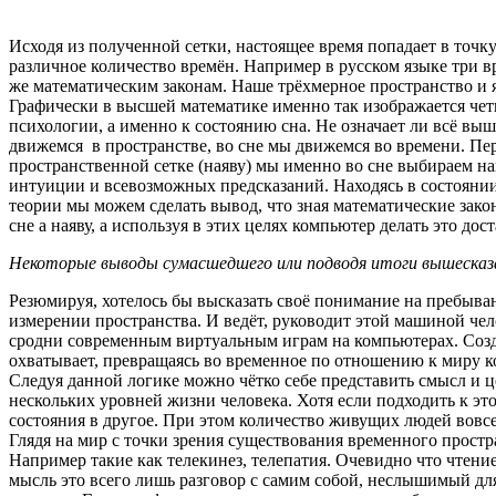
Исходя из полученной сетки, настоящее время попадает в точку
различное количество времён. Например в русском языке три в
же математическим законам. Наше трёхмерное пространство и я
Графически в высшей математике именно так изображается чет
психологии, а именно к состоянию сна. Не означает ли всё вы
движемся в пространстве, во сне мы движемся во времени. П
пространственной сетке (наяву) мы именно во сне выбираем н
интуиции и всевозможных предсказаний. Находясь в состоянии
теории мы можем сделать вывод, что зная математические зако
сне а наяву, а используя в этих целях компьютер делать это 
Некоторые выводы сумасшедшего или подводя итоги вышесказа
Резюмируя, хотелось бы высказать своё понимание на пребыва
измерении пространства. И ведёт, руководит этой машиной че
сродни современным виртуальным играм на компьютерах. Созд
охватывает, превращаясь во временное по отношению к миру 
Следуя данной логике можно чётко себе представить смысл и 
нескольких уровней жизни человека. Хотя если подходить к эт
состояния в другое. При этом количество живущих людей вовсе 
Глядя на мир с точки зрения существования временного простр
Например такие как телекинез, телепатия. Очевидно что чтен
мысль это всего лишь разговор с самим собой, неслышимый для