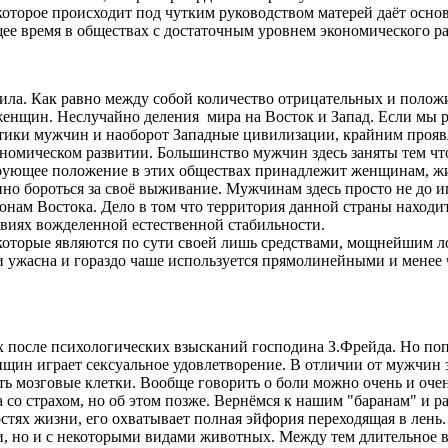
которое происходит под чутким руководством матерей даёт осно
ее время в обществах с достаточным уровнем экономического ра
а. Как равно между собой количество отрицательных и положите
женщин. Неслучайно деления мира на Восток и Запад. Если мы
тики мужчин и наоборот Западные цивилизации, крайним прояв
номическом развитии. Большинство мужчин здесь заняты тем чт
ирующее положение в этих обществах принадлежит женщинам, ж
но бороться за своё выживание. Мужчинам здесь просто не до и
нонам Востока. Дело в том что территория данной страны наход
ловиях вожделенной естественной стабильности.
 которые являются по сути своей лишь средствами, мощнейшим 
 ужасна и гораздо чаше используется прямолинейными и менее 
ях после психологических взысканий господина З.Фрейда. Но по
щин играет сексуальное удовлетворение. В отличии от мужчин
ь мозговые клетки. Вообще говорить о боли можно очень и очень
на со страхом, но об этом позже. Вернёмся к нашим "баранам" и
стях жизни, его охватывает полная эйфория переходящая в лень.
и, но и с некоторыми видами животных. Между тем длительное в