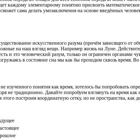
 будет каждому элементарному понятию присвоить математическое
 сможет сама делать умозаключения на основе введённых челове
существование искусственного разума (причём зависящего от об
можные на наш взгляд вещи. Например жизнь на Луне. Действител
есть и это человеческий разум, только он ограничен органами ч
Погружаясь в состояние сна мы как бы проходим сквозь время. В
не изученного понятия как время, хотелось бы попробовать опре
говоря не традиционно. Давайте попробуем взглянуть на время 
 этого построим координатную сетку, но не пространства, как д
удущее
астоящее
рошлое