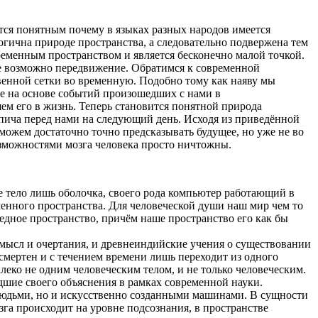
вится понятным почему в языках разных народов имеется
огична природе пространства, а следовательно подвержена тем
ременным пространством и является бесконечно малой точкой.
ве возможно передвижение. Обратимся к современной
твенной сетки во временную. Подобно тому как наяву мы
е на основе событий произошедших с нами в
ем его в жизнь. Теперь становится понятной природа
рпича перед нами на следующий день. Исходя из приведённой
можем достаточно точно предсказывать будущее, но уже не во
возможностями мозга человека просто ничтожны.
е тело лишь оболочка, своего рода компьютер работающий в
менного пространства. Для человеческой души наш мир чем то
дное пространство, причём наше пространство его как бы
смысл и очертания, и древнеиндийские учения о существовании
ссмертен и с течением времени лишь переходит из одного
леко не одним человеческим телом, и не только человеческим.
дшие своего объяснения в рамках современной науки.
 людьми, но и искусственно созданными машинами. В сущности
зга происходит на уровне подсознания, в пространстве