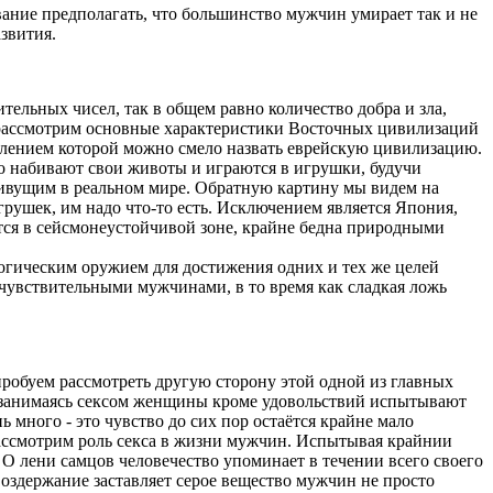
вание предполагать, что большинство мужчин умирает так и не
звития.
льных чисел, так в общем равно количество добра и зла,
 рассмотрим основные характеристики Восточных цивилизаций
лением которой можно смело назвать еврейскую цивилизацию.
о набивают свои животы и играются в игрушки, будучи
ивущим в реальном мире. Обратную картину мы видем на
грушек, им надо что-то есть. Исключением является Япония,
ится в сейсмонеустойчивой зоне, крайне бедна природными
логическим оружием для достижения одних и тех же целей
чувствительными мужчинами, в то время как сладкая ложь
пробуем рассмотреть другую сторону этой одной из главных
 занимаясь сексом женщины кроме удовольствий испытывают
 много - это чувство до сих пор остаётся крайне мало
 рассмотрим роль секса в жизни мужчин. Испытывая крайнии
 О лени самцов человечество упоминает в течении всего своего
оздержание заставляет серое вещество мужчин не просто