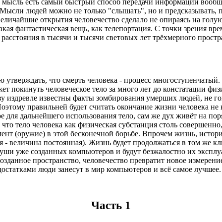
 мысль есть самый быстрый способ передачи информации вообще
ысли людей можно не только "слышать", но и предсказывать, п
еличайшие открытия человечество сделало не опираясь на голую
акая фантастическая вещь, как телепортация. С точки зрения вр
асстояния в тысячи и тысячи световых лет трёхмерного простран
 утверждать, что смерть человека - процесс многоступенчатый.
ет покинуть человеческое тело за много лет до констатации физ
у издревле известны факты зомбирования умерших людей, не гов
Поэтому правильней будет считать окончание жизни человека не 
 для дальнейшего использования тело, сам же дух живёт на поря
что тело человека как физическая субстанция столь совершенно,
ент (оружие) в этой бесконечной борьбе. Впрочем жизнь, история
ия - величина постоянная). Жизнь будет продолжаться в том же к
души уже созданных компьютеров и будут безжалостно их эксплу
зданное пространство, человечество превратит новое измерение
достатками люди занесут в мир компьютеров и всё самое лучшее.
Часть 1