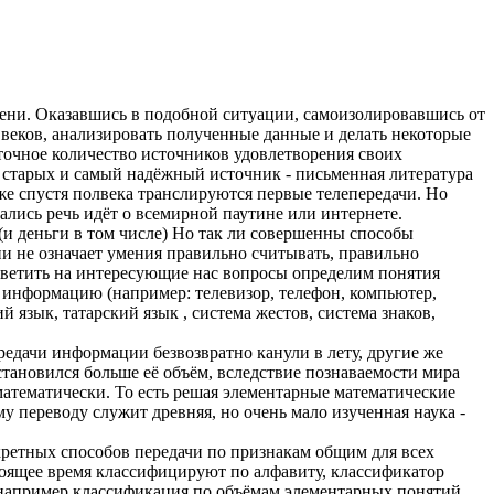
ени. Оказавшись в подобной ситуации, самоизолировавшись от
веков, анализировать полученные данные и делать некоторые
аточное количество источников удовлетворения своих
 старых и самый надёжный источник - письменная литература
уже спустя полвека транслируются первые телепередачи. Но
лись речь идёт о всемирной паутине или интернете.
(и деньги в том числе) Но так ли совершенны способы
и не означает умения правильно считывать, правильно
ответить на интересующие нас вопросы определим понятия
м информацию (например: телевизор, телефон, компьютер,
 язык, татарский язык , система жестов, система знаков,
дачи информации безвозвратно канули в лету, другие же
тановился больше её объём, вследствие познаваемости мира
атематически. То есть решая элементарные математические
у переводу служит древняя, но очень мало изученная наука -
ретных способов передачи по признакам общим для всех
стоящее время классифицируют по алфавиту, классификатор
ь например классификация по объёмам элементарных понятий