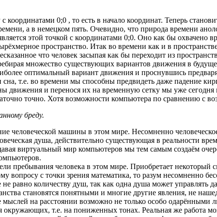
 с координатами 0;0 , то есть в начало координат. Теперь стано
ремени, а в немецком пять. Очевидно, что природа времени анол
вляется этой точкой с координатами 0;0. Оно как бы охвачено в
ырёхмерное пространство. Итак во времени как и в пространст
шесказанное что человек засыпая как бы переходит из пространс
еребирая множество существующих вариантов движения в будуще
аиболее оптимальный вариант движения и проснувшись предваря
 сна, т.е. во времени мы способны предвидеть даже падение ки
ны движения и перенося их на временную сетку мы уже сегодня 
достаточно точно. Хотя возможности компьютера по сравнению с 
нному бреду.
ние человеческой машины в этом мире. Несомненно человеческо
ловеческая душа, действительно существующая в реальности вре
авая виртуальный мир компьютеров мы тем самым создаём очере
компьютеров.
цели пребывания человека в этом мире. Приобретает некоторый 
ому вопросу с точки зрения математика, то разум несомненно бе
не равно количеству душ, так как одна душа может управлять да
анства становятся понятными и многие другие явления, не наше
ие мыслей на расстоянии возможно не только особо одарёнными
 окружающих, т.е. на пониженных тонах. Реальная же работа мо