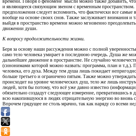
времени. Говоря о феномене мысли можно также добавить, что
и являющееся связующим звеном с временным пространством. М
предположения следует вспомнить, что фактически все самые в
вообще на основе своих снов. Также заслуживает внимания и т
выйдя в пространство времени можно мгновенно преодолевать р
движении души.
К вопросу продолжительности жизни.
Беря за основу наши рассуждения можно с полной уверенностью
само тело человека умирает в последнюю очередь. Душа же мож
дальнейшее движение в пространстве. Не случайно человечеств
(синонимами которой можно назвать: программа, план и т.д.). 
человека, его духа. Между тем душа лишь покидает непригодное
больше третьего и ограничено пятым. Также можно утверждать 
происходит на уровне человеческих душ, тело же лишь инструм
людей, хотя бы потому, что всё уже давно известно (информац
обязательно создадут следующее измерение, превратившись в 
всю накопившуюся в людях отрицательную энергию во вновь со
Впрочем грядущее не столь мрачно, так как наряду со всеми не