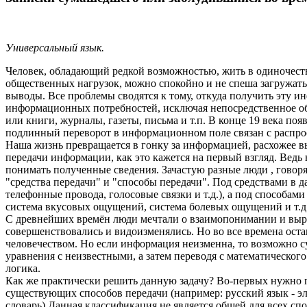
Универсальный язык.
Человек, обладающий редкой возможностью, жить в одиночест
общественных нагрузок, можно спокойно и не спеша загружать
выводы. Все проблемы сводятся к тому, откуда получить эту ин
информационных потребностей, исключая непосредственное общ
или книги, журналы, газеты, письма и т.п. В конце 19 века по
подлинный переворот в информационном поле связан с распрос
Наша жизнь превращается в гонку за информацией, расхожее в
передачи информации, как это кажется на первый взгляд. Вед
понимать полученные сведения. Зачастую разные люди , говор
"средства передачи" и "способы передачи". Под средствами в
телефонные провода, голосовые связки и т.д.), а под способам
система вкусовых ощущений, система болевых ощущений и т.д
С древнейших времён люди мечтали о взаимопонимании и выра
совершенствовались и видоизменялись. Но во все времена оста
человечеством. Но если информация неизменна, то возможно с
уравнения с неизвестными, а затем переводя с математическог
логика.
Как же практически решить данную задачу? Во-первых нужно 
существующих способов передачи (например: русский язык - э
словарь) Данная классификация не является общей для всех с