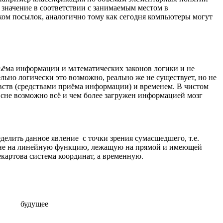
 значение в соответствии с занимаемым местом в
ком посылок, аналогично тому как сегодня компьютеры могут
ъёма информации и математических законов логики и не
ьно логически это возможно, реально же не существует, но не
увств (средствами приёма информации) и временем. В чистом
о сне возможно всё и чем более загружен информацией мозг
делить данное явление с точки зрения сумасшедшего, т.е.
как не на линейную функцию, лежащую на прямой и имеющей
екартова система координат, а временную.
будущее