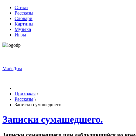
Стихи
Рассказы
Словари
Картины
Музыка
Игры
Мой Дом
Прихожая
\
Рассказы
\
Записки сумашедшего.
Записки сумашедшего.
Записки сумашедшего или заблудившийся во вре