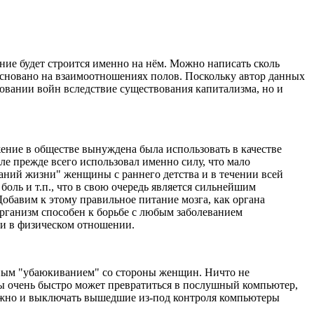
ие будет строится именно на нём. Можно написать сколь
 основано на взаимоотношениях полов. Поскольку автор данных
вовании войн вследствие существования капитализма, но и
ение в обществе вынуждена была использовать в качестве
е прежде всего использовал именно силу, что мало
аний жизни" женщины с раннего детства и в течении всей
ль и т.п., что в свою очередь является сильнейшим
Добавим к этому правильное питание мозга, как органа
рганизм способен к борьбе с любым заболеванием
 и в физическом отношении.
нным "убаюкиванием" со стороны женщин. Ничто не
ы очень быстро может превратиться в послушный компьютер,
жно и выключать вышедшие из-под контроля компьютеры