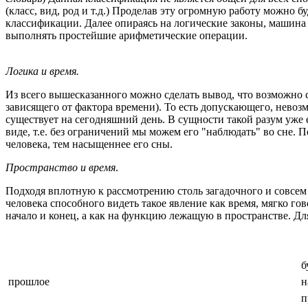
(класс, вид, род и т.д.) Проделав эту огромную работу можно
классификации. Далее опираясь на логические законы, машина
выполнять простейшие арифметические операции.
Логика и время.
Из всего вышесказанного можно сделать вывод, что возможно 
зависящего от фактора времени). То есть допускающего, невоз
существует на сегодняшний день. В сущности такой разум уже 
виде, т.е. без ограничений мы можем его "наблюдать" во сне. 
человека, тем насыщеннее его сны.
Пространство и время
.
Подходя вплотную к рассмотрению столь загадочного и совсем 
человека способного видеть такое явление как время, мягко 
начало и конец, а как на функцию лежащую в пространстве. Для
б
прошлое
н
п