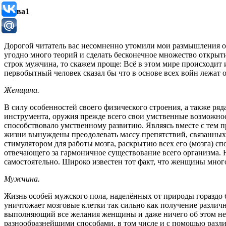
Глава1
Дорогой читатель вас несомненно утомили мои размышления о 
угодно много теорий и сделать бесконечное множество открыт
строк мужчина, то скажем проще: Всё в этом мире происходит 
первобытный человек сказал бы что в основе всех войн лежа
Женщина.
В силу особенностей своего физического строения, а также ря
инструмента, оружия прежде всего свои умственные возможност
способствовало умственному развитию. Являясь вместе с тем 
жизни вынуждены преодолевать массу препятствий, связанных 
стимулятором для работы мозга, раскрытию всех его (мозга) сп
отвечающего за гармоничное существование всего организма. 
самостоятельно. Широко известен тот факт, что женщины много
Мужчина.
Жизнь особей мужского пола, наделённых от природы гораздо
уничтожает мозговые клетки так сильно как получение разл
выполняющий все желания женщины и даже ничего об этом не
разнообразнейшими способами, в том числе и с помощью разл