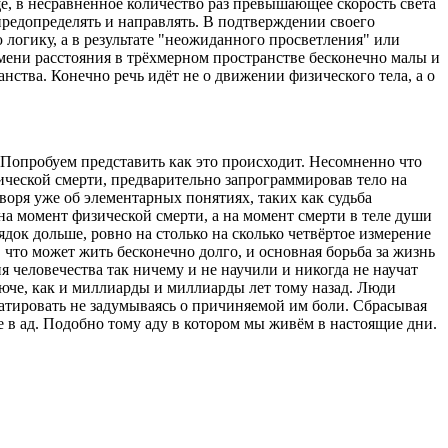
, в несравненное количество раз превышающее скорость света
редопределять и направлять. В подтверждении своего
 логику, а в результате "неожиданного просветления" или
емени расстояния в трёхмерном пространстве бесконечно малы и
ства. Конечно речь идёт не о движении физического тела, а о
 Попробуем представить как это происходит. Несомненно что
ической смерти, предварительно запрограммировав тело на
оря уже об элементарных понятиях, таких как судьба
на момент физической смерти, а на момент смерти в теле души
док дольше, ровно на столько на сколько четвёртое измерение
 что может жить бесконечно долго, и основная борьба за жизнь
 человечества так ничему и не научили и никогда не научат
люче, как и миллиарды и миллиарды лет тому назад. Люди
атировать не задумываясь о причиняемой им боли. Сбрасывая
 в ад. Подобно тому аду в котором мы живём в настоящие дни.