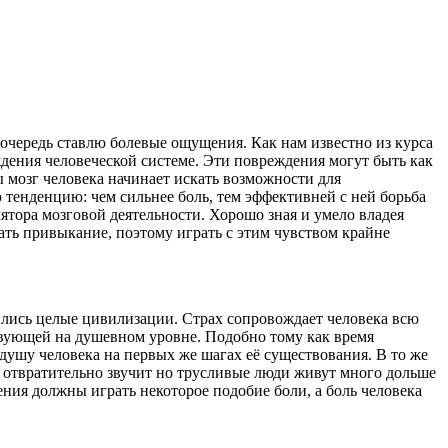
ю очередь ставлю болевые ощущения. Как нам известно из курса
дения человеческой системе. Эти повреждения могут быть как
 мозг человека начинает искать возможности для
тенденцию: чем сильнее боль, тем эффективней с ней борьба
ятора мозговой деятельности. Хорошо зная и умело владея
ать привыкание, поэтому играть с этим чувством крайне
оились целые цивилизации. Страх сопровождает человека всю
ствующей на душевном уровне. Подобно тому как время
 душу человека на первых же шагах её существования. В то же
 отвратительно звучит но трусливые люди живут много дольше
ния должны играть некоторое подобие боли, а боль человека