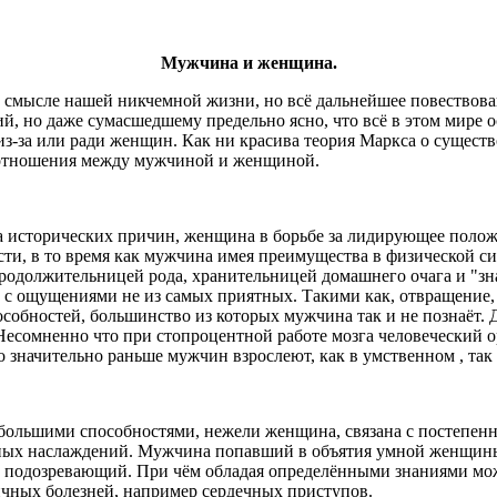
Мужчина и женщина.
смысле нашей никчемной жизни, но всё дальнейшее повествован
ий, но даже сумасшедшему предельно ясно, что всё в этом мире
из-за или ради женщин. Как ни красива теория Маркса о сущест
т отношения между мужчиной и женщиной.
да исторических причин, женщина в борьбе за лидирующее полож
и, в то время как мужчина имея преимущества в физической сил
продолжительницей рода, хранительницей домашнего очага и "зн
с ощущениями не из самых приятных. Такими как, отвращение, бо
особностей, большинство из которых мужчина так и не познаёт. 
Несомненно что при стопроцентной работе мозга человеческий о
 значительно раньше мужчин взрослеют, как в умственном , так
 большими способностями, нежели женщина, связана с постепе
ичных наслаждений. Мужчина попавший в объятия умной женщин
 подозревающий. При чём обладая определёнными знаниями мо
ичных болезней, например сердечных приступов.