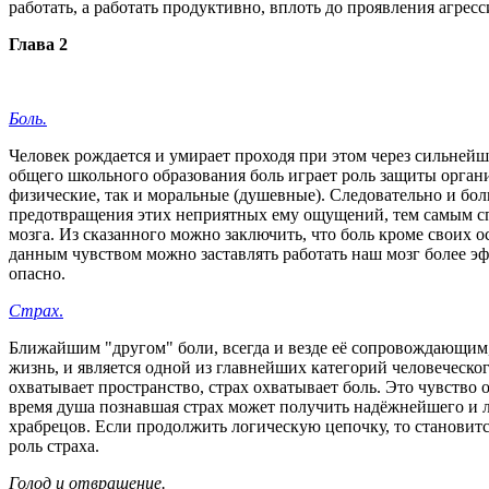
работать, а работать продуктивно, вплоть до проявления агресс
Глава 2
Боль.
Человек рождается и умирает проходя при этом через сильнейш
общего школьного образования боль играет роль защиты орган
физические, так и моральные (душевные). Следовательно и бо
предотвращения этих неприятных ему ощущений, тем самым спа
мозга. Из сказанного можно заключить, что боль кроме своих 
данным чувством можно заставлять работать наш мозг более э
опасно.
Страх
.
Ближайшим "другом" боли, всегда и везде её сопровождающим,
жизнь, и является одной из главнейших категорий человеческ
охватывает пространство, страх охватывает боль. Это чувство 
время душа познавшая страх может получить надёжнейшего и 
храбрецов. Если продолжить логическую цепочку, то становитс
роль страха.
Голод и отвращение.