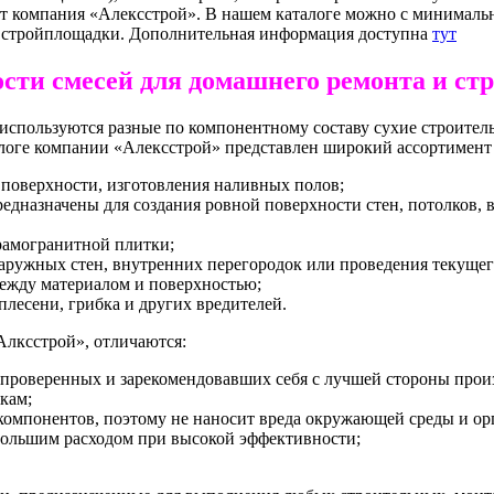
ет компания «Алексстрой». В нашем каталоге можно с минимал
 стройплощадки. Дополнительная информация доступна
тут
сти смесей для домашнего ремонта и ст
пользуются разные по компонентному составу сухие строительн
алоге компании «Алексстрой» представлен широкий ассортимент
я поверхности, изготовления наливных полов;
дназначены для создания ровной поверхности стен, потолков, 
рамогранитной плитки;
аружных стен, внутренних перегородок или проведения текущег
между материалом и поверхностью;
плесени, грибка и других вредителей.
Алксстрой», отличаются:
 проверенных и зарекомендовавших себя с лучшей стороны прои
кам;
компонентов, поэтому не наносит вреда окружающей среды и ор
большим расходом при высокой эффективности;