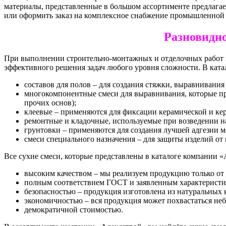
материалы, представленные в большом ассортименте предлага
или оформить заказ на комплексное снабжение промышленной
Разновидно
При выполнении строительно-монтажных и отделочных работ ис
эффективного решения задач любого уровня сложности. В кат
составов для полов – для создания стяжки, выравнивани
многокомпонентные смеси для выравнивания, которые пре
прочих основ);
клеевые – применяются для фиксации керамической и ке
ремонтные и кладочные, используемые при возведении н
грунтовки – применяются для создания лучшей адгезии 
смеси специального назначения – для защиты изделий от 
Все сухие смеси, которые представлены в каталоге компании «
высоким качеством – мы реализуем продукцию только от
полным соответствием ГОСТ и заявленным характеристи
безопасностью – продукция изготовлена из натуральных 
экономичностью – вся продукция может похвастаться не
демократичной стоимостью.