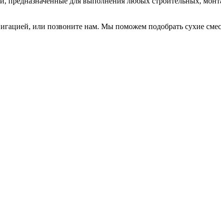
си, предназначенные для выполнения любых строительных, монт
авигацией, или позвоните нам. Мы поможем подобрать сухие сме